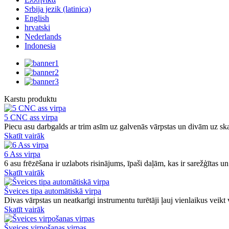
Srbija jezik (latinica)
English
hrvatski
Nederlands
Indonesia
Karstu produktu
5 CNC ass virpa
Piecu asu darbgalds ar trim asīm uz galvenās vārpstas un divām uz ska
Skatīt vairāk
6 Ass virpa
6 asu frēzēšana ir uzlabots risinājums, īpaši daļām, kas ir sarežģītas un
Skatīt vairāk
Šveices tipa automātiskā virpa
Divas vārpstas un neatkarīgi instrumentu turētāji ļauj vienlaikus veikt
Skatīt vairāk
Šveices virpošanas virpas