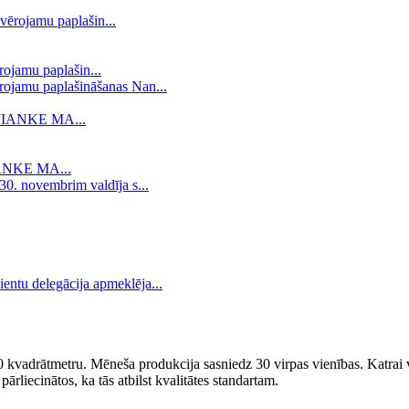
rojamu paplašin...
ērojamu paplašināšanas Nan...
IANKE MA...
 30. novembrim valdīja s...
entu delegācija apmeklēja...
kvadrātmetru. Mēneša produkcija sasniedz 30 virpas vienības. Katrai vi
pārliecinātos, ka tās atbilst kvalitātes standartam.