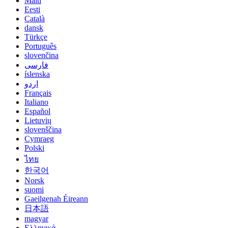
Malti
Eesti
Català
dansk
Türkçe
Português
slovenčina
فارسی
íslenska
اردو
Français
Italiano
Español
Lietuvių
slovenščina
Cymraeg
Polski
ไทย
한국어
Norsk
suomi
Gaeilgenah Éireann
日本語
magyar
Ελληνικά