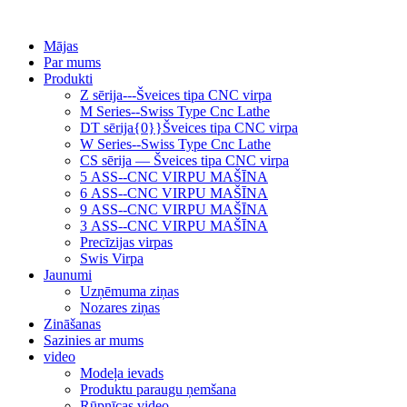
Mājas
Par mums
Produkti
Z sērija---Šveices tipa CNC virpa
M Series--Swiss Type Cnc Lathe
DT sērija{0}}Šveices tipa CNC virpa
W Series--Swiss Type Cnc Lathe
CS sērija — Šveices tipa CNC virpa
5 ASS--CNC VIRPU MAŠĪNA
6 ASS--CNC VIRPU MAŠĪNA
9 ASS--CNC VIRPU MAŠĪNA
3 ASS--CNC VIRPU MAŠĪNA
Precīzijas virpas
Swis Virpa
Jaunumi
Uzņēmuma ziņas
Nozares ziņas
Zināšanas
Sazinies ar mums
video
Modeļa ievads
Produktu paraugu ņemšana
Rūpnīcas video