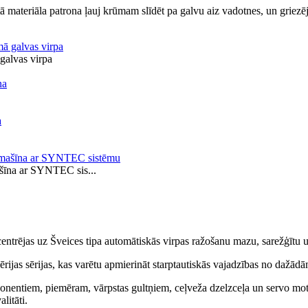
ētā materiāla patrona ļauj krūmam slīdēt pa galvu aiz vadotnes, un griez
galvas virpa
šīna ar SYNTEC sis...
ntrējas uz Šveices tipa automātiskās virpas ražošanu mazu, sarežģītu u
rijas sērijas, kas varētu apmierināt starptautiskās vajadzības no dažād
onentiem, piemēram, vārpstas gultņiem, ceļveža dzelzceļa un servo moto
litāti.