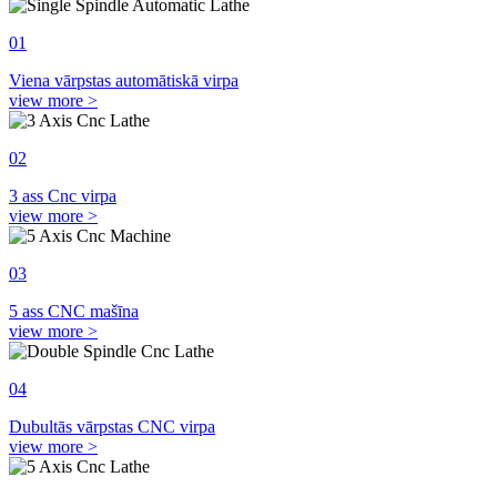
01
Viena vārpstas automātiskā virpa
view more >
02
3 ass Cnc virpa
view more >
03
5 ass CNC mašīna
view more >
04
Dubultās vārpstas CNC virpa
view more >