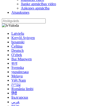
Jianke apmācības video
Apkopes apmācība
Atsauksmes
Valoda
Latviešu
Kreyòl Ayisyen
bosanski
Čeština
Deutsch
O'zbek
Bai Miaowen
বাংলা
Svenska
українська
Melayu
Việt Nam
עברית
România limbi
हिंदी
Български
عربي