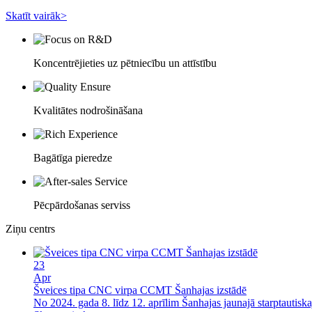
Skatīt vairāk>
Koncentrējieties uz pētniecību un attīstību
Kvalitātes nodrošināšana
Bagātīga pieredze
Pēcpārdošanas serviss
Ziņu centrs
23
Apr
Šveices tipa CNC virpa CCMT Šanhajas izstādē
No 2024. gada 8. līdz 12. aprīlim Šanhajas jaunajā starptautiskaj