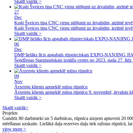
Skatīt vairāk >
27
Dec
Kuģi Šveices tipa CNC virpu sūtījumi uz ārvalstīm, atzīmē ievē
Kuģi Šveices tipa CNC virpu sūtījumi uz ārvalstīm, iezīmē iev
Skatīt vairāk >
06
Dec
DMP lielāks līcis apgabals rūpnieciskais EXPO-NANJING J
Šeņdžeņas Starptautiskais izstāžu centrs no 2023. gada 27. līdz
Skatīt vairāk >
09
Nov
Ārzemju klients apmeklē mūsu rūpnīcu
Ārzemju klients apmeklē mūsu rūpnīcu 9. novembrī, ārvalstu kli
Skatīt vairāk >
Skatīt vairāk>
Projekts
Gandrīz 80 darbinieki un 5 darbnīcas, rūpnīca aizņem aptuveni 20 000 
mērīšanas uzskaite. Lielākā daļa rezerves daļu tiek ražotas rūpnīcā, lai 
view more >