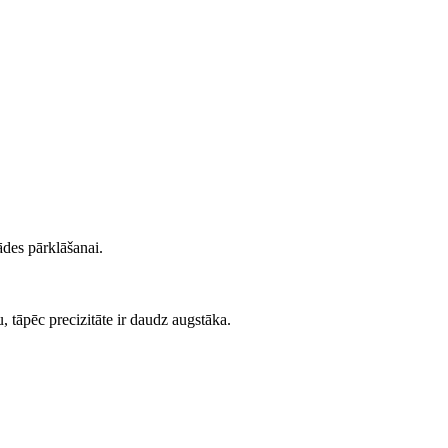
ādes pārklāšanai.
u, tāpēc precizitāte ir daudz augstāka.