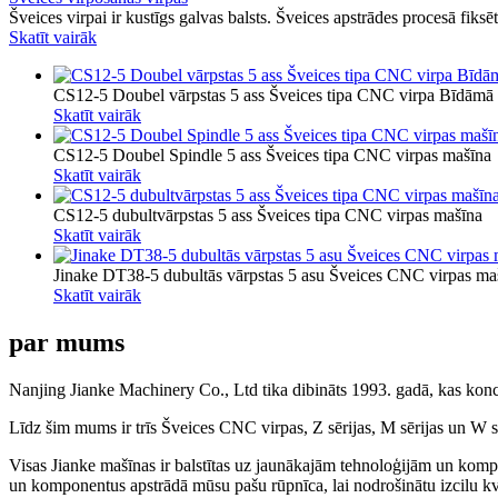
Šveices virpai ir kustīgs galvas balsts. Šveices apstrādes procesā fiks
Skatīt vairāk
CS12-5 Doubel vārpstas 5 ass Šveices tipa CNC virpa Bīdāmā 
Skatīt vairāk
CS12-5 Doubel Spindle 5 ass Šveices tipa CNC virpas mašīna
Skatīt vairāk
CS12-5 dubultvārpstas 5 ass Šveices tipa CNC virpas mašīna
Skatīt vairāk
Jinake DT38-5 dubultās vārpstas 5 asu Šveices CNC virpas ma
Skatīt vairāk
par mums
Nanjing Jianke Machinery Co., Ltd tika dibināts 1993. gadā, kas konce
Līdz šim mums ir trīs Šveices CNC virpas, Z sērijas, M sērijas un W sē
Visas Jianke mašīnas ir balstītas uz jaunākajām tehnoloģijām un komp
un komponentus apstrādā mūsu pašu rūpnīca, lai nodrošinātu izcilu kva