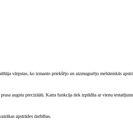
itītāja vārpstas, ko izmanto priekšējo un aizmugurējo mehāniskās apstr
 prasa augstu precizitāti. Katra funkcija tiek izpildīta ar vienu iestatījum
 vairākas apstrādes darbības.