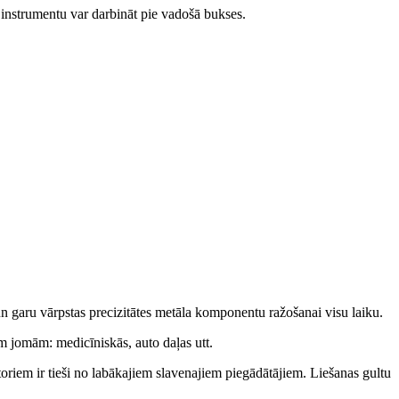
ējinstrumentu var darbināt pie vadošā bukses.
n garu vārpstas precizitātes metāla komponentu ražošanai visu laiku.
ām jomām: medicīniskās, auto daļas utt.
riem ir tieši no labākajiem slavenajiem piegādātājiem. Liešanas gultu